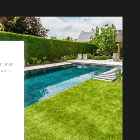
om onze
aarden