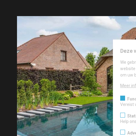
Deze 
We gebr
website 
om uw b
Meer in
Func
Vereist 
Stat
Help on
Adve