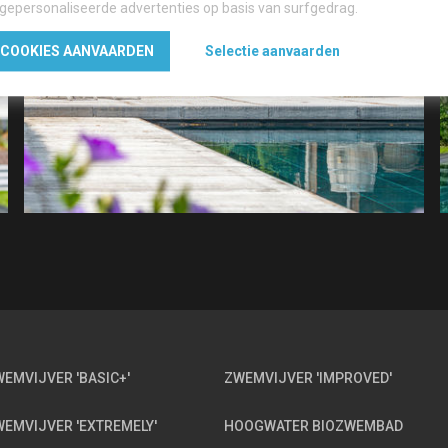
 gepersonaliseerde advertenties op basis van surfgedrag.
 COOKIES AANVAARDEN
Selectie aanvaarden
EMVIJVER 'BASIC+'
ZWEMVIJVER 'IMPROVED'
EMVIJVER 'EXTREMELY'
HOOGWATER BIOZWEMBAD