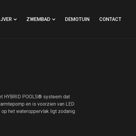
JVER
ZWEMBAD
DEMOTUIN
CONTACT
r het HYBRID POOLS® systeem dat
 warmtepomp en is voorzien van LED
e op het wateroppervlak ligt zodanig