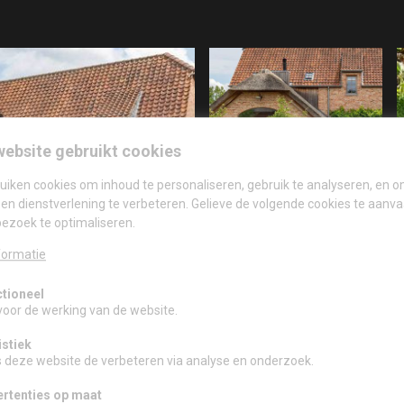
website gebruikt cookies
uiken cookies om inhoud te personaliseren, gebruik te analyseren, en 
en dienstverlening te verbeteren. Gelieve de volgende cookies te aanv
ezoek te optimaliseren.
formatie
tioneel
voor de werking van de website.
istiek
s deze website de verbeteren via analyse en onderzoek.
rtenties op maat