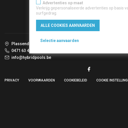
Advertenties op maat
Verkrijg gepersonaliseerde advertenties op basis v
surfgedrag.
ALLE COOKIES AANVAARDEN
Selectie aanvaarden
Plassendonk 6, 2260 Oevel-Westerlo
0471 63 48 40
info@hybridpools.be
PRIVACY
VOORWAARDEN
COOKIEBELEID
COOKIE INSTELLIN